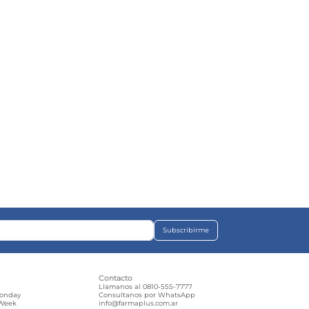
Subscribirme
s
Contacto
e
Llamanos al 0810-555-7777
Monday
Consultanos por WhatsApp
 Week
info@farmaplus.com.ar