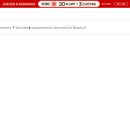
mentos 💊
Skincare🧴
Suplementos✨
Serums
Viral Beauty💄