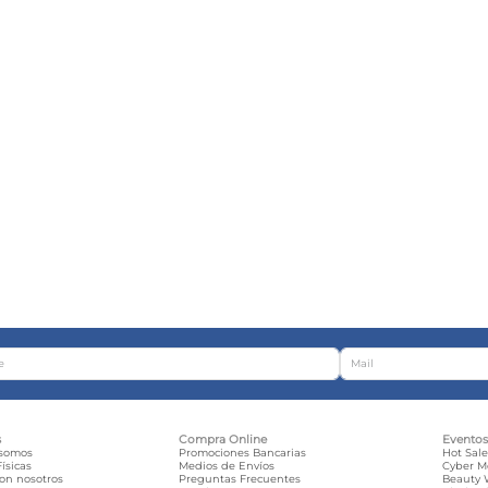
s
Compra Online
Evento
 somos
Promociones Bancarias
Hot Sal
ísicas
Medios de Envíos
Cyber 
con nosotros
Preguntas Frecuentes
Beauty