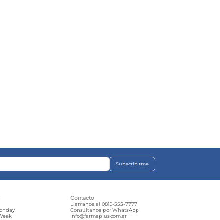
Subscribirme
s
Contacto
e
Llamanos al 0810-555-7777
Monday
Consultanos por WhatsApp
 Week
info@farmaplus.com.ar