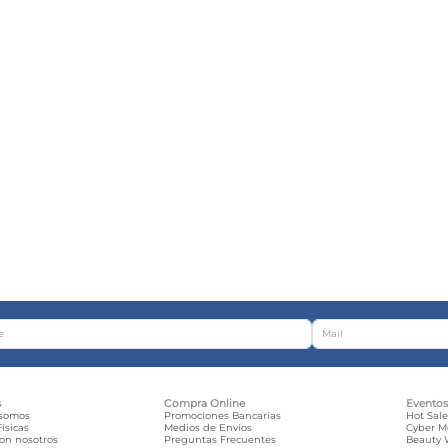
s
Compra Online
Evento
 somos
Promociones Bancarias
Hot Sal
ísicas
Medios de Envíos
Cyber 
con nosotros
Preguntas Frecuentes
Beauty