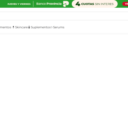
mentos 💊
Skincare🧴
Suplementos✨
Serums