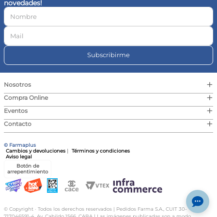
novedades!
10
.
magnesio
Subscribirme
+
Nosotros
+
Compra Online
+
Eventos
+
Contacto
© Farmaplus
Cambios y devoluciones
|
Términos y condiciones
Aviso legal
Botón de
arrepentimiento
© Copyright · Todos los derechos reservados | Pedidos Farma S.A., CUIT 30-
717046591-4, Av. Cabildo 1566, CABA | Las imágenes publicadas son a modo