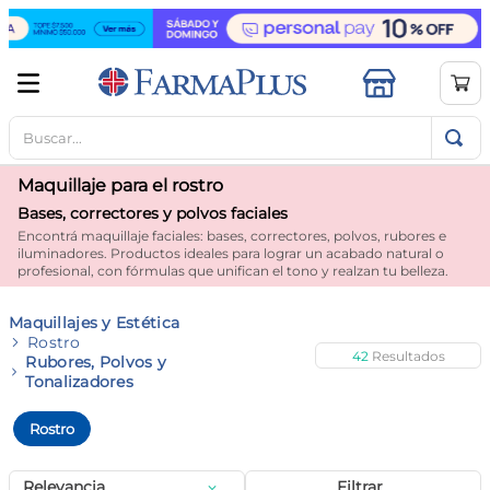
Buscar...
TÉRMINOS MÁS BUSCADOS
1
.
mela b3
Maquillaje para el rostro
2
.
cerave limpieza
Bases, correctores y polvos faciales
Encontrá maquillaje faciales: bases, correctores, polvos, rubores e
3
.
creatina
iluminadores. Productos ideales para lograr un acabado natural o
profesional, con fórmulas que unifican el tono y realzan tu belleza.
4
.
loreal
5
.
shampoo
Maquillajes y Estética
Rostro
6
.
proteina
42
Rubores, Polvos y
Tonalizadores
7
.
ibuprofeno
Rostro
8
.
vitamina c
9
.
contorno ojos
Relevancia
Filtrar