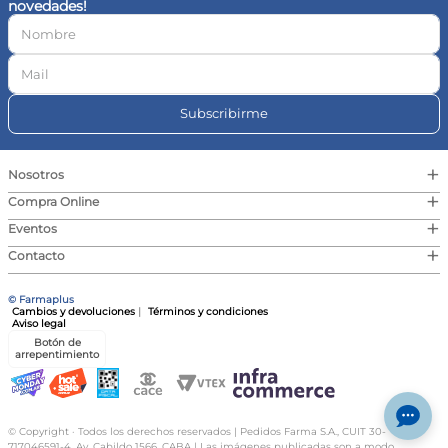
novedades!
10
.
vitamina c
Subscribirme
+
Nosotros
+
Compra Online
+
Eventos
+
Contacto
© Farmaplus
Cambios y devoluciones
|
Términos y condiciones
Aviso legal
Botón de
arrepentimiento
© Copyright · Todos los derechos reservados | Pedidos Farma S.A., CUIT 30-
717046591-4, Av. Cabildo 1566, CABA | Las imágenes publicadas son a modo