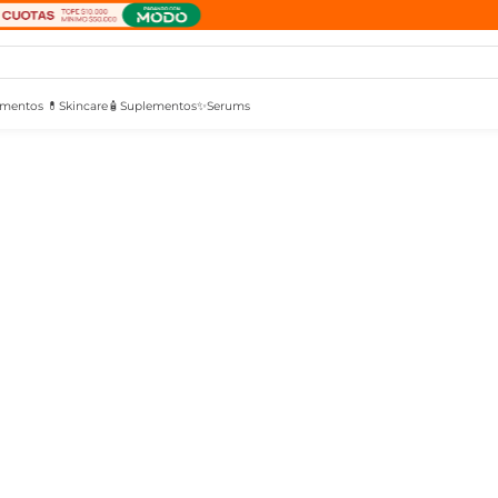
mentos 💊
Skincare🧴
Suplementos✨
Serums