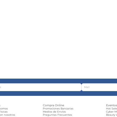
s
Compra Online
Evento
 somos
Promociones Bancarias
Hot Sal
ísicas
Medios de Envíos
Cyber 
con nosotros
Preguntas Frecuentes
Beauty