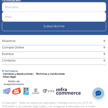
novedades!
10
.
vitamina c
Subscribirme
+
Nosotros
+
Compra Online
+
Eventos
+
Contacto
© Farmaplus
Cambios y devoluciones
|
Términos y condiciones
Aviso legal
Botón de
arrepentimiento
© Copyright · Todos los derechos reservados | Pedidos Farma S.A., CUIT 30-
717046591-4, Av. Cabildo 1566, CABA | Las imágenes publicadas son a modo