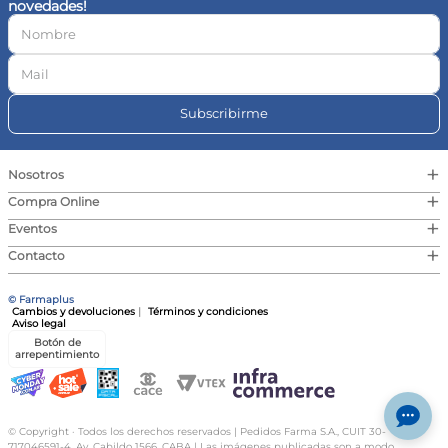
novedades!
10
.
vitamina c
Subscribirme
+
Nosotros
+
Compra Online
+
Eventos
+
Contacto
© Farmaplus
Cambios y devoluciones
|
Términos y condiciones
Aviso legal
Botón de
arrepentimiento
© Copyright · Todos los derechos reservados | Pedidos Farma S.A., CUIT 30-
717046591-4, Av. Cabildo 1566, CABA | Las imágenes publicadas son a modo