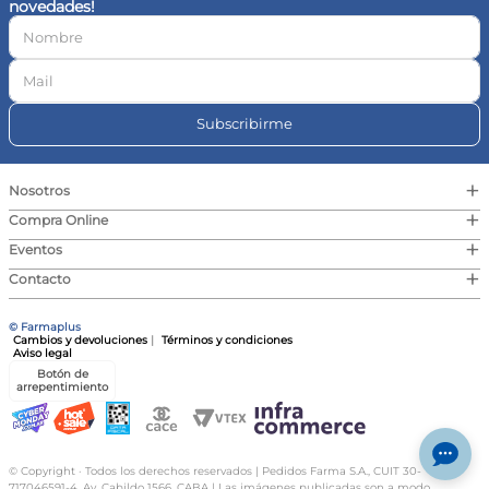
novedades!
10
.
vitamina c
Subscribirme
+
Nosotros
+
Compra Online
+
Eventos
+
Contacto
© Farmaplus
Cambios y devoluciones
|
Términos y condiciones
Aviso legal
Botón de
arrepentimiento
© Copyright · Todos los derechos reservados | Pedidos Farma S.A., CUIT 30-
717046591-4, Av. Cabildo 1566, CABA | Las imágenes publicadas son a modo