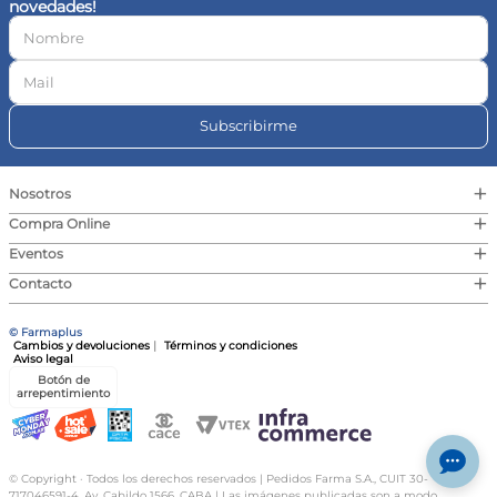
novedades!
10
.
contorno ojos
Subscribirme
+
Nosotros
+
Compra Online
+
Eventos
+
Contacto
© Farmaplus
Cambios y devoluciones
|
Términos y condiciones
Aviso legal
Botón de
arrepentimiento
© Copyright · Todos los derechos reservados | Pedidos Farma S.A., CUIT 30-
717046591-4, Av. Cabildo 1566, CABA | Las imágenes publicadas son a modo