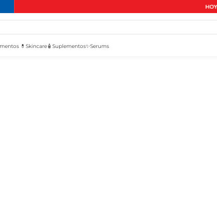
mentos 💊
Skincare🧴
Suplementos✨
Serums