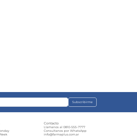
Subscribirme
s
Contacto
e
Llamanos al 0810-555-7777
Monday
Consultanos por WhatsApp
 Week
info@farmaplus.com.ar