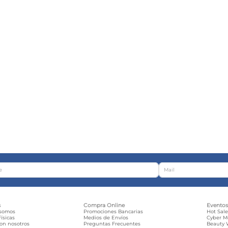
s
Compra Online
Evento
 somos
Promociones Bancarias
Hot Sal
ísicas
Medios de Envíos
Cyber 
con nosotros
Preguntas Frecuentes
Beauty