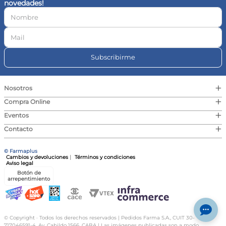
novedades!
10
.
contorno ojos
Subscribirme
+
Nosotros
+
Compra Online
+
Eventos
+
Contacto
© Farmaplus
Cambios y devoluciones
|
Términos y condiciones
Aviso legal
Botón de
arrepentimiento
© Copyright · Todos los derechos reservados | Pedidos Farma S.A., CUIT 30-
717046591-4, Av. Cabildo 1566, CABA | Las imágenes publicadas son a modo