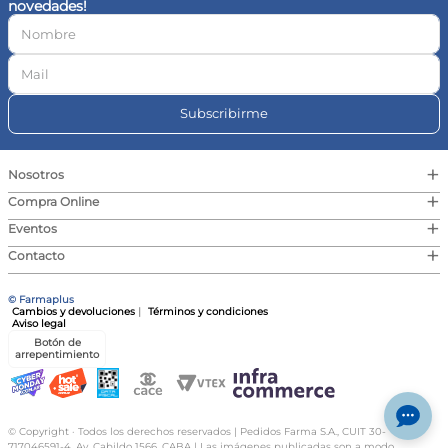
novedades!
10
.
magnesio
Subscribirme
+
Nosotros
+
Compra Online
+
Eventos
+
Contacto
© Farmaplus
Cambios y devoluciones
|
Términos y condiciones
Aviso legal
Botón de
arrepentimiento
© Copyright · Todos los derechos reservados | Pedidos Farma S.A., CUIT 30-
717046591-4, Av. Cabildo 1566, CABA | Las imágenes publicadas son a modo