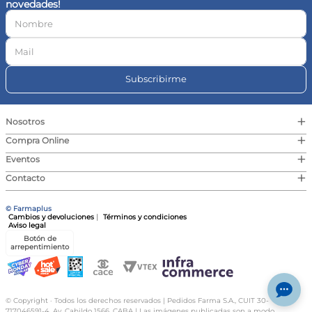
novedades!
10
.
contorno ojos
Subscribirme
+
Nosotros
+
Compra Online
+
Eventos
+
Contacto
© Farmaplus
Cambios y devoluciones
|
Términos y condiciones
Aviso legal
Botón de
arrepentimiento
© Copyright · Todos los derechos reservados | Pedidos Farma S.A., CUIT 30-
717046591-4, Av. Cabildo 1566, CABA | Las imágenes publicadas son a modo