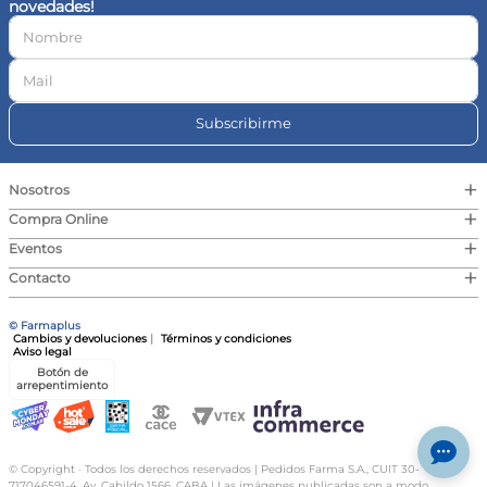
novedades!
10
.
vitamina c
Subscribirme
+
Nosotros
+
Compra Online
+
Eventos
+
Contacto
© Farmaplus
Cambios y devoluciones
|
Términos y condiciones
Aviso legal
Botón de
arrepentimiento
© Copyright · Todos los derechos reservados | Pedidos Farma S.A., CUIT 30-
717046591-4, Av. Cabildo 1566, CABA | Las imágenes publicadas son a modo