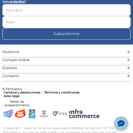
novedades!
10
.
contorno ojos
Subscribirme
+
Nosotros
+
Compra Online
+
Eventos
+
Contacto
© Farmaplus
Cambios y devoluciones
|
Términos y condiciones
Aviso legal
Botón de
arrepentimiento
© Copyright · Todos los derechos reservados | Pedidos Farma S.A., CUIT 30-
717046591-4, Av. Cabildo 1566, CABA | Las imágenes publicadas son a modo