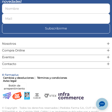
novedades!
10
.
contorno ojos
Subscribirme
+
Nosotros
+
Compra Online
+
Eventos
+
Contacto
© Farmaplus
Cambios y devoluciones
|
Términos y condiciones
Aviso legal
Botón de
arrepentimiento
© Copyright · Todos los derechos reservados | Pedidos Farma S.A., CUIT 30-
717046591-4, Av. Cabildo 1566, CABA | Las imágenes publicadas son a modo