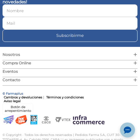
novedades!
10
.
vitamina c
Subscribirme
+
Nosotros
+
Compra Online
+
Eventos
+
Contacto
© Farmaplus
Cambios y devoluciones
|
Términos y condiciones
Aviso legal
Botón de
arrepentimiento
© Copyright · Todos los derechos reservados | Pedidos Farma S.A., CUIT 30-
717046591-4, Av. Cabildo 1566, CABA | Las imágenes publicadas son a modo