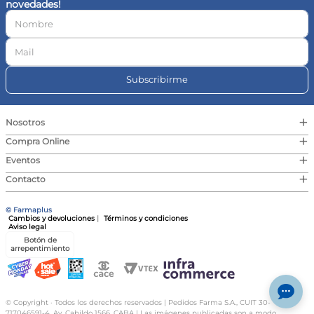
novedades!
10
.
vitamina c
Subscribirme
+
Nosotros
+
Compra Online
+
Eventos
+
Contacto
© Farmaplus
Cambios y devoluciones
|
Términos y condiciones
Aviso legal
Botón de
arrepentimiento
© Copyright · Todos los derechos reservados | Pedidos Farma S.A., CUIT 30-
717046591-4, Av. Cabildo 1566, CABA | Las imágenes publicadas son a modo