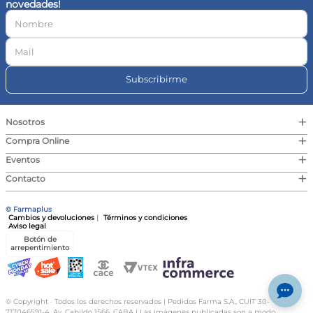
novedades!
10
.
magnesio
Subscribirme
+
Nosotros
+
Compra Online
+
Eventos
+
Contacto
© Farmaplus
Cambios y devoluciones
|
Términos y condiciones
Aviso legal
Botón de
arrepentimiento
© Copyright · Todos los derechos reservados | Pedidos Farma S.A., CUIT 30-
717046591-4, Av. Cabildo 1566, CABA | Las imágenes publicadas son a modo