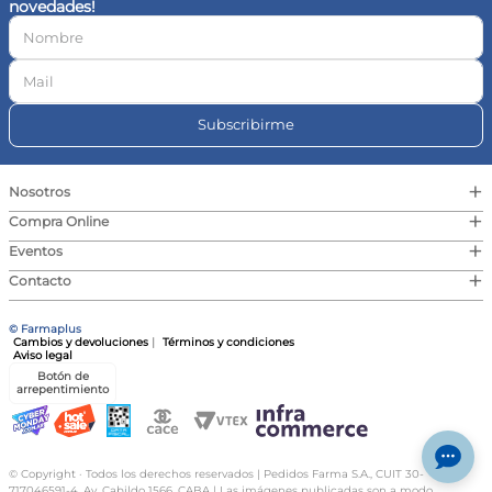
novedades!
10
.
contorno ojos
Subscribirme
+
Nosotros
+
Compra Online
+
Eventos
+
Contacto
© Farmaplus
Cambios y devoluciones
|
Términos y condiciones
Aviso legal
Botón de
arrepentimiento
© Copyright · Todos los derechos reservados | Pedidos Farma S.A., CUIT 30-
717046591-4, Av. Cabildo 1566, CABA | Las imágenes publicadas son a modo