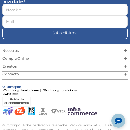
novedades!
10
.
vitamina c
Subscribirme
+
Nosotros
+
Compra Online
+
Eventos
+
Contacto
© Farmaplus
Cambios y devoluciones
|
Términos y condiciones
Aviso legal
Botón de
arrepentimiento
© Copyright · Todos los derechos reservados | Pedidos Farma S.A., CUIT 30-
717046591-4, Av. Cabildo 1566, CABA | Las imágenes publicadas son a modo