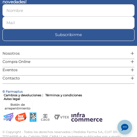
novedades!
10
.
vitamina c
Subscribirme
+
Nosotros
+
Compra Online
+
Eventos
+
Contacto
© Farmaplus
Cambios y devoluciones
|
Términos y condiciones
Aviso legal
Botón de
arrepentimiento
© Copyright · Todos los derechos reservados | Pedidos Farma S.A., CUIT 30-
717046591-4, Av. Cabildo 1566, CABA | Las imágenes publicadas son a modo