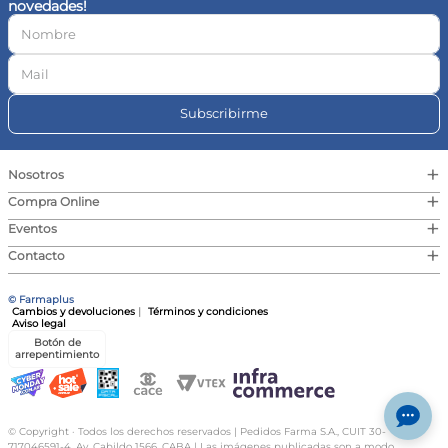
novedades!
10
.
vitamina c
Subscribirme
+
Nosotros
+
Compra Online
+
Eventos
+
Contacto
© Farmaplus
Cambios y devoluciones
|
Términos y condiciones
Aviso legal
Botón de
arrepentimiento
© Copyright · Todos los derechos reservados | Pedidos Farma S.A., CUIT 30-
717046591-4, Av. Cabildo 1566, CABA | Las imágenes publicadas son a modo