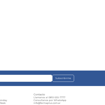
Subscribirme
s
Contacto
e
Llamanos al 0810-555-7777
Monday
Consultanos por WhatsApp
 Week
info@farmaplus.com.ar