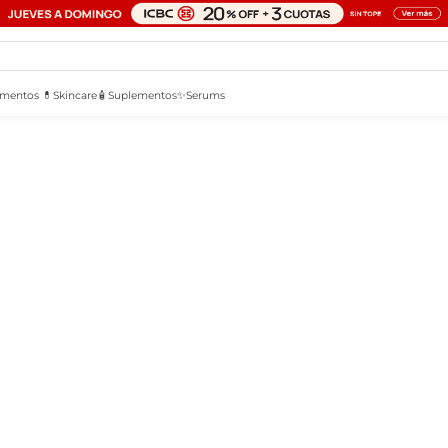
mentos 💊
Skincare🧴
Suplementos✨
Serums