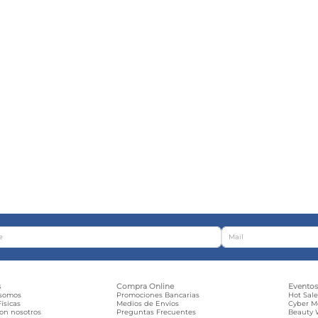
s
Compra Online
Evento
 somos
Promociones Bancarias
Hot Sal
ísicas
Medios de Envíos
Cyber 
con nosotros
Preguntas Frecuentes
Beauty