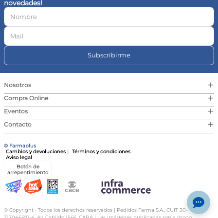
novedades!
10
.
vitamina c
Subscribirme
+
Nosotros
+
Compra Online
+
Eventos
+
Contacto
© Farmaplus
Cambios y devoluciones
|
Términos y condiciones
Aviso legal
Botón de
arrepentimiento
© Copyright · Todos los derechos reservados | Pedidos Farma S.A., CUIT 30-
717046591-4, Av. Cabildo 1566, CABA | Las imágenes publicadas son a modo