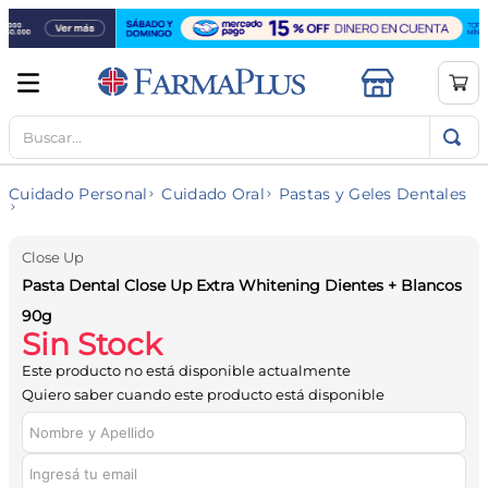
Buscar...
TÉRMINOS MÁS BUSCADOS
1
.
mela b3
Cuidado Personal
Cuidado Oral
Pastas y Geles Dentales
2
.
cerave limpieza
3
.
creatina
Close Up
4
.
loreal
Pasta Dental Close Up Extra Whitening Dientes + Blancos
90g
5
.
shampoo
Sin Stock
6
.
proteina
Este producto no está disponible actualmente
7
.
ibuprofeno
Quiero saber cuando este producto está disponible
8
.
vitamina c
9
.
contorno ojos