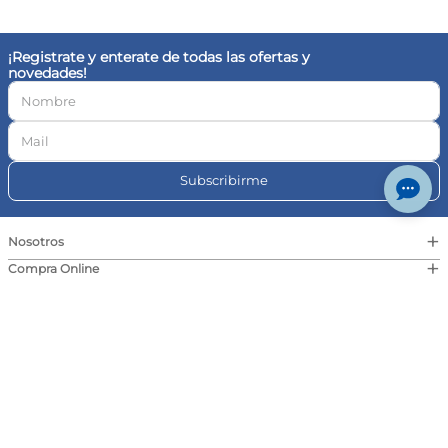
+
Eventos
+
Contacto
© Farmaplus
Cambios y devoluciones
|
Términos y condiciones
Aviso legal
Botón de
arrepentimiento
© Copyright · Todos los derechos reservados | Pedidos Farma S.A., CUIT 30-
717046591-4, Av. Cabildo 1566, CABA | Las imágenes publicadas son a modo
ilustrativo. La venta de cualquiera de los productos exhibidos está sujeta a la
verificación de stock y precio. | Dirección General de Defensa y Protección al
Consumidor, para consultas y/o denuncias
ingrese aquí