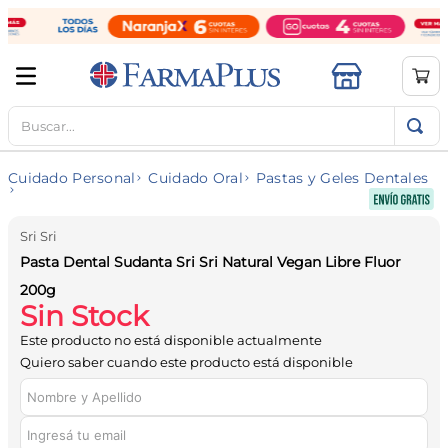
Buscar...
TÉRMINOS MÁS BUSCADOS
1
.
mela b3
Cuidado Personal
Cuidado Oral
Pastas y Geles Dentales
2
.
cerave limpieza
3
.
creatina
Sri Sri
4
.
loreal
Pasta Dental Sudanta Sri Sri Natural Vegan Libre Fluor
200g
5
.
shampoo
Sin Stock
6
.
proteina
Este producto no está disponible actualmente
7
.
ibuprofeno
Quiero saber cuando este producto está disponible
8
.
contorno ojos
9
.
magnesio