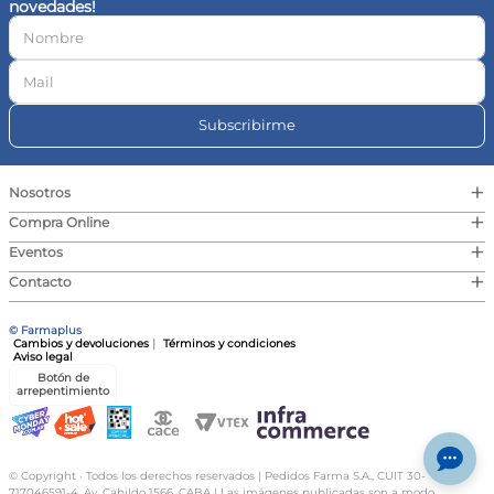
novedades!
10
.
magnesio
Subscribirme
+
Nosotros
+
Compra Online
+
Eventos
+
Contacto
© Farmaplus
Cambios y devoluciones
|
Términos y condiciones
Aviso legal
Botón de
arrepentimiento
© Copyright · Todos los derechos reservados | Pedidos Farma S.A., CUIT 30-
717046591-4, Av. Cabildo 1566, CABA | Las imágenes publicadas son a modo