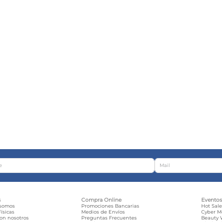
s
Compra Online
Evento
 somos
Promociones Bancarias
Hot Sal
ísicas
Medios de Envíos
Cyber 
con nosotros
Preguntas Frecuentes
Beauty