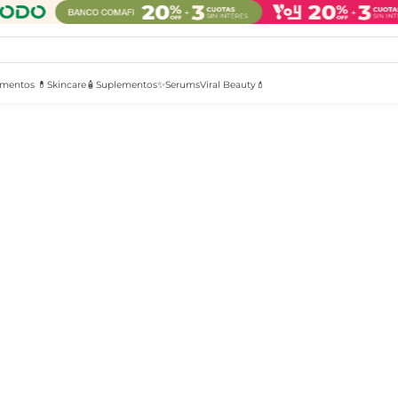
mentos 💊
Skincare🧴
Suplementos✨
Serums
Viral Beauty💄