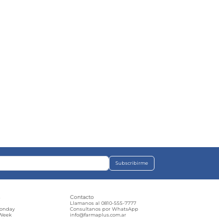
Subscribirme
s
Contacto
e
Llamanos al 0810-555-7777
Monday
Consultanos por WhatsApp
 Week
info@farmaplus.com.ar