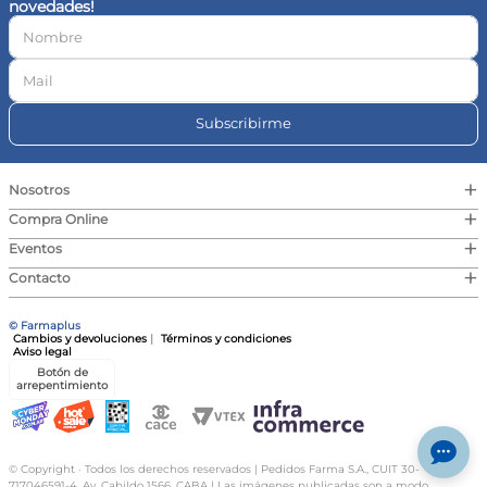
novedades!
10
.
vitamina c
Subscribirme
+
Nosotros
+
Compra Online
+
Eventos
+
Contacto
© Farmaplus
Cambios y devoluciones
|
Términos y condiciones
Aviso legal
Botón de
arrepentimiento
© Copyright · Todos los derechos reservados | Pedidos Farma S.A., CUIT 30-
717046591-4, Av. Cabildo 1566, CABA | Las imágenes publicadas son a modo