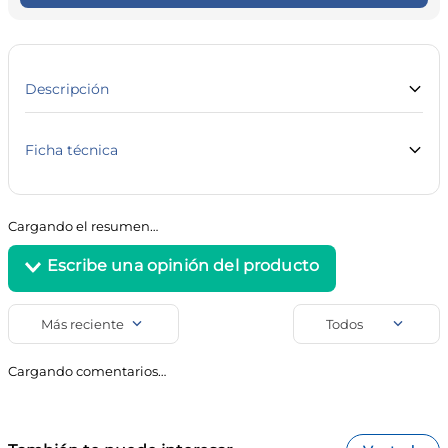
10
.
contorno ojos
Descripción
Ficha técnica
Marca
Línea
Prime
Salud y Farmacia
Cargando el resumen…
SKU
Código de barra
23655
7791519000676
Uso
Preservativos
Más reciente
Todos
Agregar comentario
Cargando comentarios…
Título