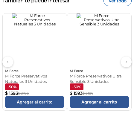
También te puede interesar
Ver todo
Califica el producto de 1 a 5 estrellas
Tu nombre
¡Registrate y enterate de todas las ofertas y
novedades!
Dirección de email
Subscribirme
Escribe un comentario
+
Nosotros
+
Compra Online
+
Eventos
+
Contacto
Enviar Comentario