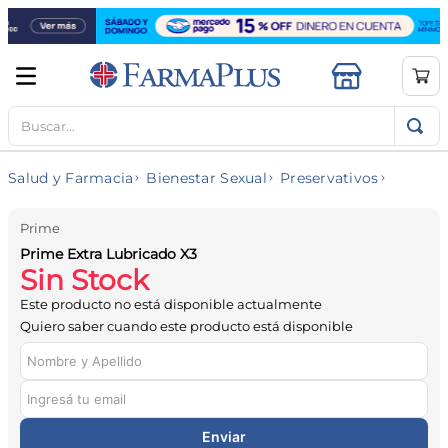
Buscar...
TÉRMINOS MÁS BUSCADOS
1
.
mela b3
Salud y Farmacia
Bienestar Sexual
Preservativos
2
.
cerave limpieza
3
.
creatina
Prime
Prime Extra Lubricado X3
4
.
loreal
Sin Stock
5
.
shampoo
Este producto no está disponible actualmente
6
.
proteina
Quiero saber cuando este producto está disponible
7
.
ibuprofeno
8
.
vitamina c
9
.
magnesio
Enviar