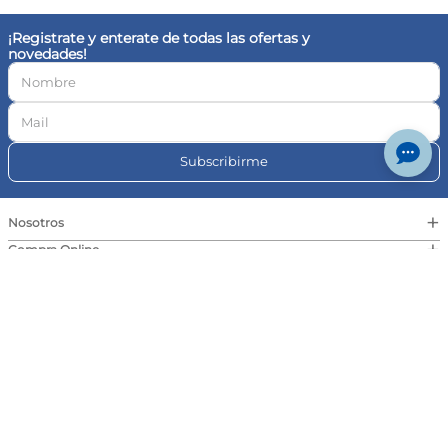
© Farmaplus
Cambios y devoluciones
|
Términos y condiciones
Aviso legal
Botón de
arrepentimiento
© Copyright · Todos los derechos reservados | Pedidos Farma S.A., CUIT 30-
717046591-4, Av. Cabildo 1566, CABA | Las imágenes publicadas son a modo
ilustrativo. La venta de cualquiera de los productos exhibidos está sujeta a la
verificación de stock y precio. | Dirección General de Defensa y Protección al
Consumidor, para consultas y/o denuncias
ingrese aquí