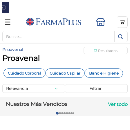
Buscar...
TÉRMINOS MÁS BUSCADOS
1
.
mela b3
Proavenal
13
2
.
cerave limpieza
Proavenal
3
.
creatina
Cuidado Corporal
Cuidado Capilar
Baño e Higiene
4
.
loreal
5
.
shampoo
Relevancia
Filtrar
6
.
proteina
Nuestros Más Vendidos
Ver todo
7
.
ibuprofeno
8
.
contorno ojos
9
.
magnesio