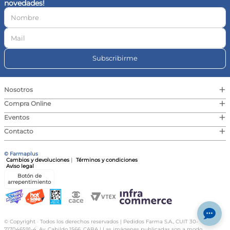
novedades!
10
.
magnesio
Subscribirme
+
Nosotros
+
Compra Online
+
Eventos
+
Contacto
© Farmaplus
Cambios y devoluciones
|
Términos y condiciones
Aviso legal
Botón de
arrepentimiento
© Copyright · Todos los derechos reservados | Pedidos Farma S.A., CUIT 30-
717046591-4, Av. Cabildo 1566, CABA | Las imágenes publicadas son a modo