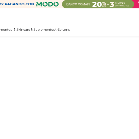
mentos 💊
Skincare🧴
Suplementos✨
Serums