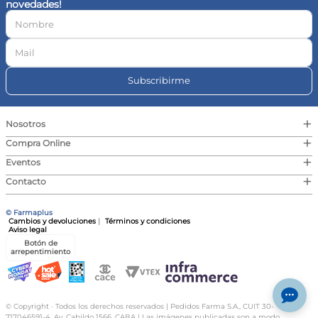
novedades!
10
.
vitamina c
Subscribirme
+
Nosotros
+
Compra Online
+
Eventos
+
Contacto
© Farmaplus
Cambios y devoluciones
|
Términos y condiciones
Aviso legal
Botón de
arrepentimiento
© Copyright · Todos los derechos reservados | Pedidos Farma S.A., CUIT 30-
717046591-4, Av. Cabildo 1566, CABA | Las imágenes publicadas son a modo