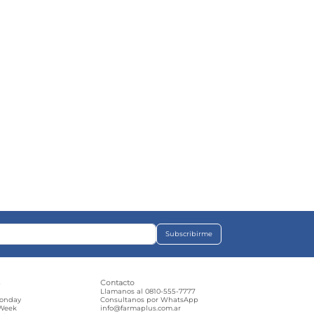
Subscribirme
s
Contacto
e
Llamanos al 0810-555-7777
Monday
Consultanos por WhatsApp
 Week
info@farmaplus.com.ar