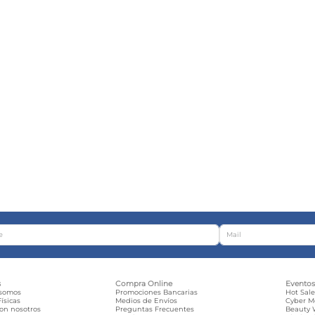
s
Compra Online
Evento
 somos
Promociones Bancarias
Hot Sal
ísicas
Medios de Envíos
Cyber 
con nosotros
Preguntas Frecuentes
Beauty