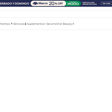
mentos 💊
Skincare🧴
Suplementos✨
Serums
Viral Beauty💄