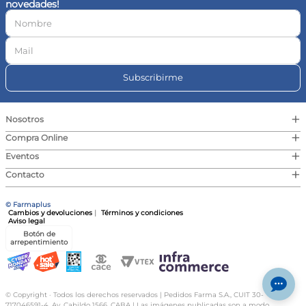
novedades!
10
.
vitamina c
Subscribirme
+
Nosotros
+
Compra Online
+
Eventos
+
Contacto
© Farmaplus
Cambios y devoluciones
|
Términos y condiciones
Aviso legal
Botón de
arrepentimiento
© Copyright · Todos los derechos reservados | Pedidos Farma S.A., CUIT 30-
717046591-4, Av. Cabildo 1566, CABA | Las imágenes publicadas son a modo