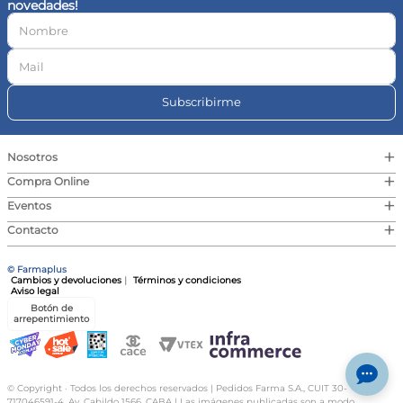
novedades!
10
.
vitamina c
Subscribirme
+
Nosotros
+
Compra Online
+
Eventos
+
Contacto
© Farmaplus
Cambios y devoluciones
|
Términos y condiciones
Aviso legal
Botón de
arrepentimiento
© Copyright · Todos los derechos reservados | Pedidos Farma S.A., CUIT 30-
717046591-4, Av. Cabildo 1566, CABA | Las imágenes publicadas son a modo