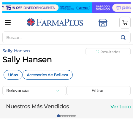
Buscar...
TÉRMINOS MÁS BUSCADOS
1
.
mela b3
Sally Hansen
12
2
.
cerave limpieza
Sally Hansen
3
.
creatina
Uñas
Accesorios de Belleza
4
.
loreal
5
.
shampoo
Relevancia
Filtrar
6
.
proteina
Nuestros Más Vendidos
Ver todo
7
.
ibuprofeno
8
.
vitamina c
9
.
contorno ojos