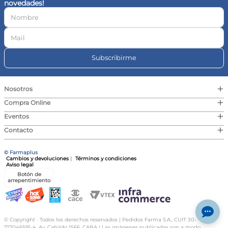
novedades!
10
.
vitamina c
Subscribirme
+
Nosotros
+
Compra Online
+
Eventos
+
Contacto
© Farmaplus
Cambios y devoluciones
|
Términos y condiciones
Aviso legal
Botón de
arrepentimiento
© Copyright · Todos los derechos reservados | Pedidos Farma S.A., CUIT 30-
717046591-4, Av. Cabildo 1566, CABA | Las imágenes publicadas son a modo