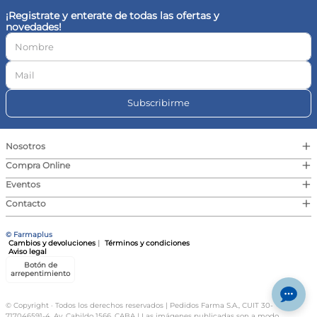
¡Registrate y enterate de todas las ofertas y
novedades!
Subscribirme
+
Nosotros
+
Compra Online
+
Eventos
+
Contacto
© Farmaplus
Cambios y devoluciones
|
Términos y condiciones
Aviso legal
Botón de
arrepentimiento
© Copyright · Todos los derechos reservados | Pedidos Farma S.A., CUIT 30-
717046591-4, Av. Cabildo 1566, CABA | Las imágenes publicadas son a modo