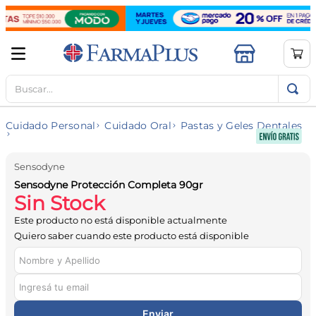
Buscar...
TÉRMINOS MÁS BUSCADOS
1
.
mela b3
Cuidado Personal
Cuidado Oral
Pastas y Geles Dentales
2
.
cerave limpieza
3
.
creatina
Sensodyne
4
.
loreal
Sensodyne Protección Completa 90gr
Sin Stock
5
.
shampoo
Este producto no está disponible actualmente
6
.
proteina
Quiero saber cuando este producto está disponible
7
.
ibuprofeno
8
.
contorno ojos
9
.
magnesio
Enviar