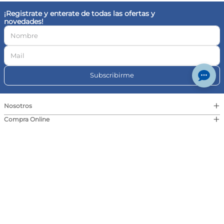
¡Registrate y enterate de todas las ofertas y
novedades!
Subscribirme
+
Nosotros
+
Compra Online
+
Eventos
+
Contacto
© Farmaplus
Cambios y devoluciones
|
Términos y condiciones
Aviso legal
Botón de
arrepentimiento