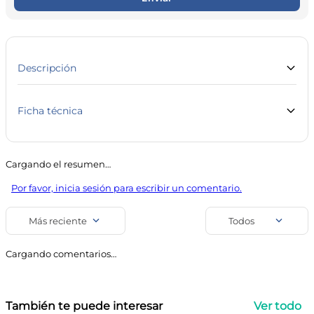
10
.
vitamina c
Descripción
Ficha técnica
Marca
Línea
Sensodyne
Cuidado Personal
Cargando el resumen…
SKU
Código de barra
Por favor, inicia sesión para escribir un comentario.
23301
7896009498091
Uso
Más reciente
Todos
Pastas y Geles Dentales
Cargando comentarios…
También te puede interesar
Ver todo