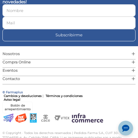
novedades!
10
.
magnesio
Subscribirme
+
Nosotros
+
Compra Online
+
Eventos
+
Contacto
© Farmaplus
Cambios y devoluciones
|
Términos y condiciones
Aviso legal
Botón de
arrepentimiento
© Copyright · Todos los derechos reservados | Pedidos Farma S.A., CUIT 30-
717046591-4, Av. Cabildo 1566, CABA | Las imágenes publicadas son a modo