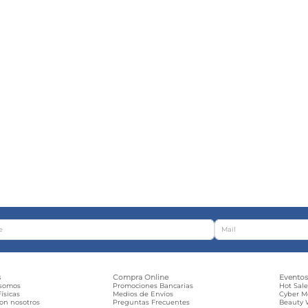
s
Compra Online
Evento
 somos
Promociones Bancarias
Hot Sal
ísicas
Medios de Envíos
Cyber 
con nosotros
Preguntas Frecuentes
Beauty