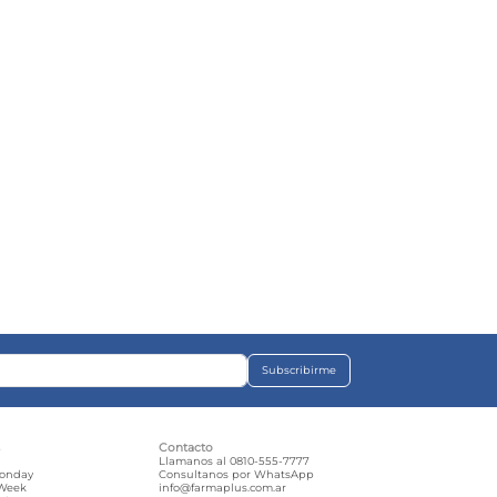
Subscribirme
s
Contacto
e
Llamanos al 0810-555-7777
Monday
Consultanos por WhatsApp
 Week
info@farmaplus.com.ar