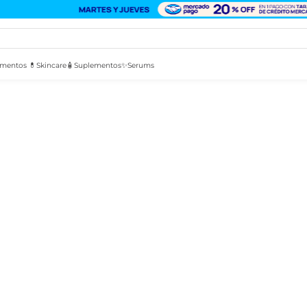
mentos 💊
Skincare🧴
Suplementos✨
Serums