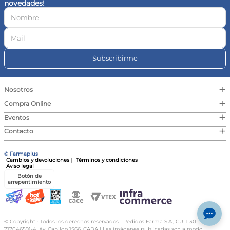
novedades!
10
.
vitamina c
Subscribirme
+
Nosotros
+
Compra Online
+
Eventos
+
Contacto
© Farmaplus
Cambios y devoluciones
|
Términos y condiciones
Aviso legal
Botón de
arrepentimiento
© Copyright · Todos los derechos reservados | Pedidos Farma S.A., CUIT 30-
717046591-4, Av. Cabildo 1566, CABA | Las imágenes publicadas son a modo