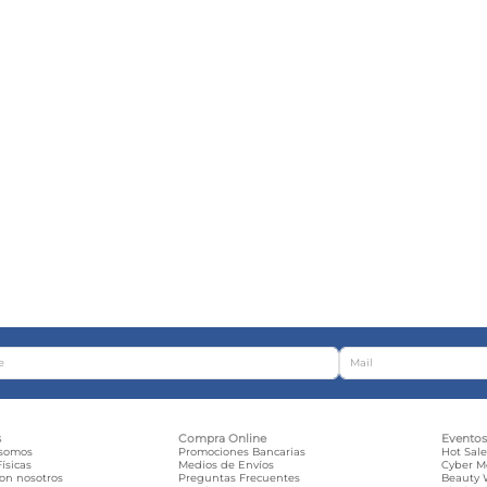
s
Compra Online
Evento
 somos
Promociones Bancarias
Hot Sal
ísicas
Medios de Envíos
Cyber 
con nosotros
Preguntas Frecuentes
Beauty