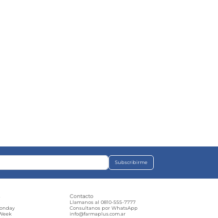
Subscribirme
s
Contacto
e
Llamanos al 0810-555-7777
Monday
Consultanos por WhatsApp
 Week
info@farmaplus.com.ar