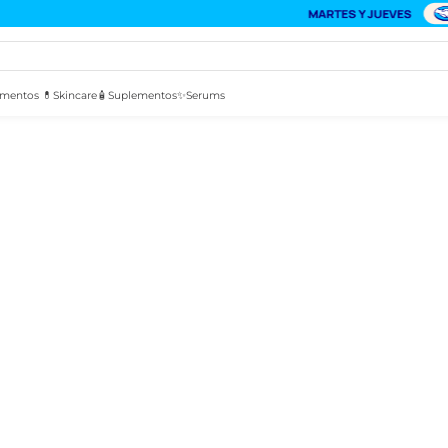
mentos 💊
Skincare🧴
Suplementos✨
Serums