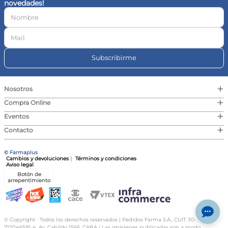
novedades!
10
.
vitamina c
Subscribirme
+
Nosotros
+
Compra Online
+
Eventos
+
Contacto
© Farmaplus
Cambios y devoluciones
|
Términos y condiciones
Aviso legal
Botón de
arrepentimiento
© Copyright · Todos los derechos reservados | Pedidos Farma S.A., CUIT 30-
717046591-4, Av. Cabildo 1566, CABA | Las imágenes publicadas son a modo