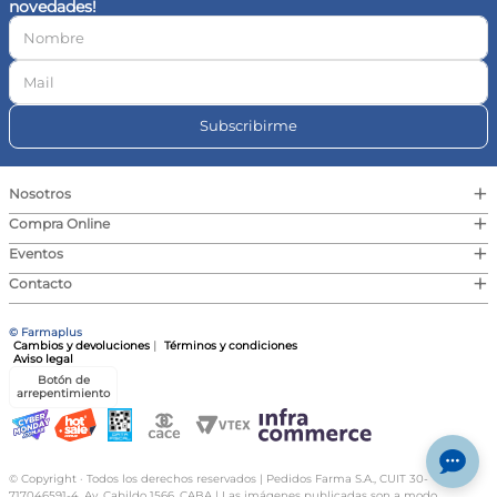
novedades!
10
.
vitamina c
Subscribirme
+
Nosotros
+
Compra Online
+
Eventos
+
Contacto
© Farmaplus
Cambios y devoluciones
|
Términos y condiciones
Aviso legal
Botón de
arrepentimiento
© Copyright · Todos los derechos reservados | Pedidos Farma S.A., CUIT 30-
717046591-4, Av. Cabildo 1566, CABA | Las imágenes publicadas son a modo