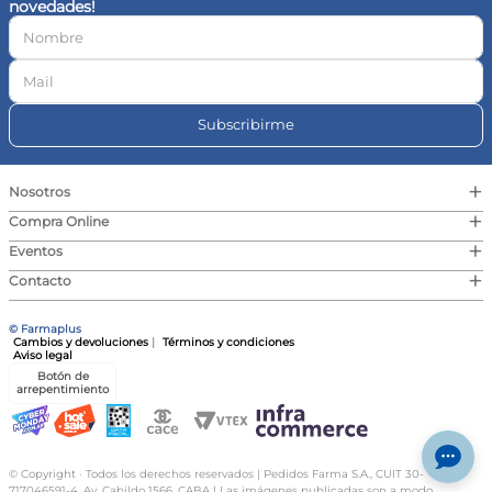
novedades!
10
.
magnesio
Subscribirme
+
Nosotros
+
Compra Online
+
Eventos
+
Contacto
© Farmaplus
Cambios y devoluciones
|
Términos y condiciones
Aviso legal
Botón de
arrepentimiento
© Copyright · Todos los derechos reservados | Pedidos Farma S.A., CUIT 30-
717046591-4, Av. Cabildo 1566, CABA | Las imágenes publicadas son a modo